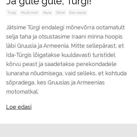
Ja güle güle, Türgi!
Türgi
Must meri
Yayla
Olme
Ees-Aasia
Jätsime Türgi endalegi mõnevõrra ootamatult
selja taha ja otsustasime Iraani minna hoopis
läbi Gruusia ja Armeenia. Mitte sellepärast, et
Ida-Türgis lõigatakse kuuldavasti turistidel
kõrvu peast ja saadetakse perekondadele
lunaraha nõudmisega, vaid selleks, et kohtuda
sõpradega, kes Gruusias ja Armeenias
motomatkal.
Loe edasi