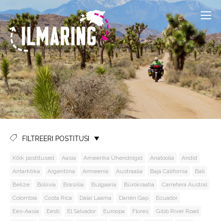
FILTREERI POSTITUSI
Kõik postitused
Aasia
Ameerika Ühendriigid
Anatoolia
Andid
Antarktika
Argentiina
Armeenia
Austraalia
Baja California
Bali
Belize
Boliivia
Brasiilia
Bulgaaria
Bürokraatia
Carretera Austral
Colombia
Costa Rica
Dalai Laama
Darién Gap
Ecuador
Ees-Aasia
Eesti
El Salvador
Euroopa
Flores
Gibb River Road