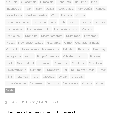
Gruusia
Guatemala
Himaalaja
Honduras
Ida-Timor
India
Indoneesia
Iraan
Islam
Jaava
Kagu-Aasia
Kambodža
Kanada
Kapadookia
Kesk-Ameerika
Kõrb
Koroona
Kuuba
Lääne-Austraalia
Lähis-Ida
Laos
Läti
Leedu
Liiklus
Lombok
Lõuna-Aasia
Lõuna-Ameerika
Lõuna-Austraalia
Malaisia
Matkaköök
Mehhiko
Mootorratastest
Must meri
Myanmar
Nepal
New South Wales
Nicaragua
Olme
Oodnadatta Track
Outback
Päikesetantsu tseremoonia
Pakistan
Panama
Paraguay
Patagoonia
Peruu
Põhja-Ameerika
Põhjaterritoorium
Politsei
Poola
Queensland
Reisiäpid
Rumeenia
Seadmed
Slovakkia
Sõiduvarustus
Sumatra
Sumbawa
Tai
Telkimisvarustus
Timor
Tšiili
Tulemaa
Türgi
Ülevedu
Ungari
Uruguay
Uus-Meremaa
Vahemeri
Varustus
Venezuela
Victoria
Viisad
Yayla
30. AUGUST 2017
PÄRLE RAUD