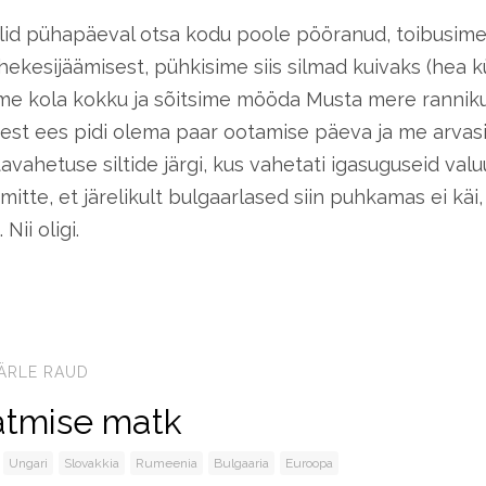
olid pühapäeval otsa kodu poole pööranud, toibusime
ekesijäämisest, pühkisime siis silmad kuivaks (hea kü
sime kola kokku ja sõitsime mööda Musta mere rannik
sest ees pidi olema paar ootamise päeva ja me arv
avahetuse siltide järgi, kus vahetati igasuguseid valu
itte, et järelikult bulgaarlased siin puhkamas ei käi,
Nii oligi.
ÄRLE RAUD
atmise matk
Ungari
Slovakkia
Rumeenia
Bulgaaria
Euroopa