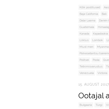
Kõik postitused
Aas
Baja California
Bali
Dalai Laama
Darién
Guatemala
Himaala
Kanada
Kapadookia
Liiklus
Lombok
L
Must meri
Myanma
Päikesetantsu tserem
Politsei
Poola
Que
Telkimisvarustus
T
Venezuela
Victoria
15. AUGUST 2017
Ootajal a
Bulgaaria
Türgi
Vi