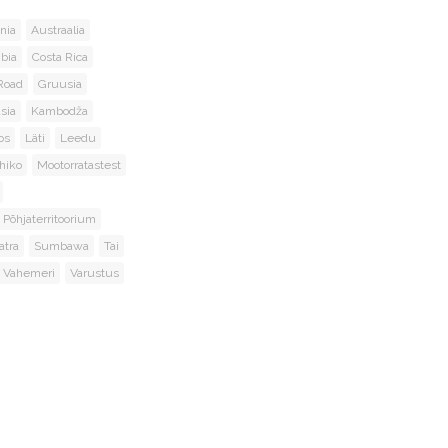
nia
Austraalia
bia
Costa Rica
Road
Gruusia
sia
Kambodža
os
Läti
Leedu
hiko
Mootorratastest
Põhjaterritoorium
tra
Sumbawa
Tai
Vahemeri
Varustus