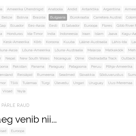
ia
Ameerika Ühendriigid
Anatoolia
Andid
Antarktika
Argentiina
Armee
Belize
Boliivia
Brasiilia
Bulgaaria
Bürokraatia
Carretera Austral
Colom
 Gap
Ecuador
Ees-Aasia
Eesti
El Salvador
Euroopa
Flores
Gibb River 
ja
Honduras
Ida-Timor
India
Indoneesia
Iraan
Islam
Jaava
Kagu-Aa
Kesk-Ameerika
Kõrb
Koroona
Kuuba
Lääne-Austraalia
Lähis-Ida
La
õuna-Aasia
Lõuna-Ameerika
Lõuna-Austraalia
Malaisia
Matkaköök
Meh
r
Nepal
New South Wales
Nicaragua
Olme
Oodnadatta Track
Outback
oonia
Pakistan
Panama
Paraguay
Patagoonia
Peruu
Põhja-Ameerika
ensland
Reisiäpid
Rumeenia
Seadmed
Slovakkia
Sõiduvarustus
Suma
imor
Tšiili
Tulemaa
Türgi
Ülevedu
Ungari
Uruguay
Uus-Meremaa
Viisad
Yayla
PÄRLE RAUD
eg venib nii...
isad
Euroopa