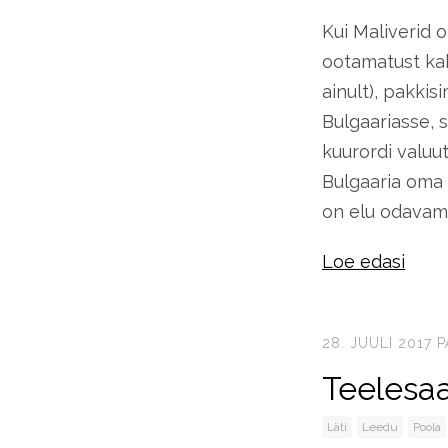
Kui Maliverid 
ootamatust kah
ainult), pakki
Bulgaariasse, 
kuurordi valuut
Bulgaaria oma m
on elu odavam. 
Loe edasi
28. JUULI 2017
P
Teelesa
Läti
Leedu
Poola