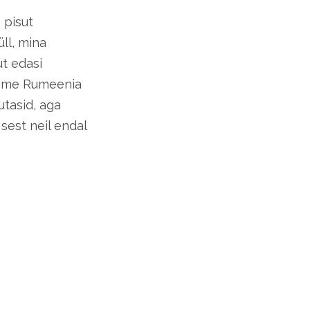
 pisut
ll, mina
ut edasi
asime Rumeenia
utasid, aga
 sest neil endal