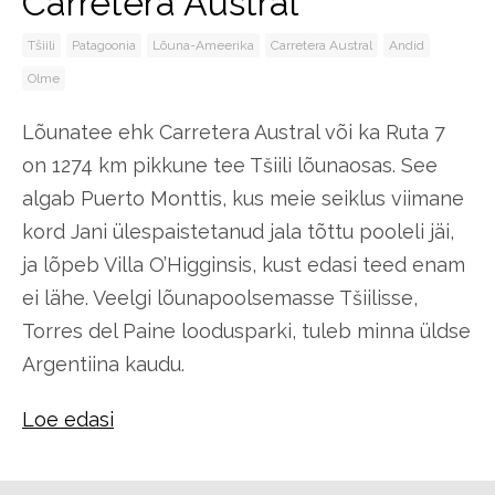
Carretera Austral
Tšiili
Patagoonia
Lõuna-Ameerika
Carretera Austral
Andid
Olme
Lõunatee ehk Carretera Austral või ka Ruta 7
on 1274 km pikkune tee Tšiili lõunaosas. See
algab Puerto Monttis, kus meie seiklus viimane
kord Jani ülespaistetanud jala tõttu pooleli jäi,
ja lõpeb Villa O’Higginsis, kust edasi teed enam
ei lähe. Veelgi lõunapoolsemasse Tšiilisse,
Torres del Paine loodusparki, tuleb minna üldse
Argentiina kaudu.
Loe edasi