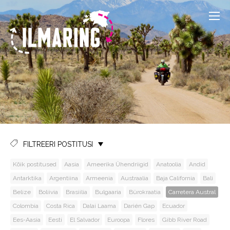
FILTREERI POSTITUSI
Kõik postitused
Aasia
Ameerika Ühendriigid
Anatoolia
Andid
Antarktika
Argentiina
Armeenia
Austraalia
Baja California
Bali
Belize
Boliivia
Brasiilia
Bulgaaria
Bürokraatia
Carretera Austral
Colombia
Costa Rica
Dalai Laama
Darién Gap
Ecuador
Ees-Aasia
Eesti
El Salvador
Euroopa
Flores
Gibb River Road