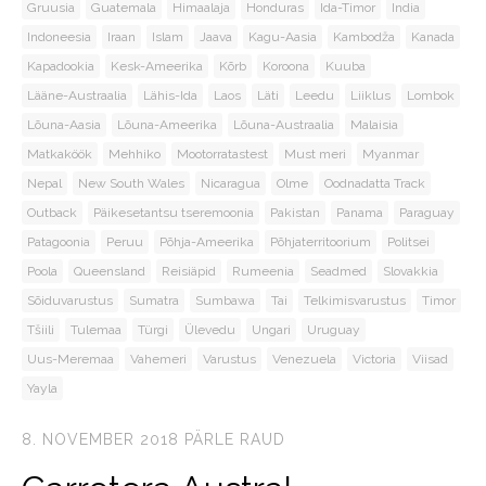
Gruusia
Guatemala
Himaalaja
Honduras
Ida-Timor
India
Indoneesia
Iraan
Islam
Jaava
Kagu-Aasia
Kambodža
Kanada
Kapadookia
Kesk-Ameerika
Kõrb
Koroona
Kuuba
Lääne-Austraalia
Lähis-Ida
Laos
Läti
Leedu
Liiklus
Lombok
Lõuna-Aasia
Lõuna-Ameerika
Lõuna-Austraalia
Malaisia
Matkaköök
Mehhiko
Mootorratastest
Must meri
Myanmar
Nepal
New South Wales
Nicaragua
Olme
Oodnadatta Track
Outback
Päikesetantsu tseremoonia
Pakistan
Panama
Paraguay
Patagoonia
Peruu
Põhja-Ameerika
Põhjaterritoorium
Politsei
Poola
Queensland
Reisiäpid
Rumeenia
Seadmed
Slovakkia
Sõiduvarustus
Sumatra
Sumbawa
Tai
Telkimisvarustus
Timor
Tšiili
Tulemaa
Türgi
Ülevedu
Ungari
Uruguay
Uus-Meremaa
Vahemeri
Varustus
Venezuela
Victoria
Viisad
Yayla
8. NOVEMBER 2018
PÄRLE RAUD