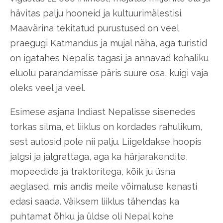
hävitas palju hooneid ja kultuurimälestisi.
Maavärina tekitatud purustused on veel
praegugi Katmandus ja mujal näha, aga turistid
on igatahes Nepalis tagasi ja annavad kohaliku
eluolu parandamisse päris suure osa, kuigi vaja
oleks veel ja veel.
Esimese asjana Indiast Nepalisse sisenedes
torkas silma, et liiklus on kordades rahulikum,
sest autosid pole nii palju. Liigeldakse hoopis
jalgsi ja jalgrattaga, aga ka härjarakendite,
mopeedide ja traktoritega, kõik ju üsna
aeglased, mis andis meile võimaluse kenasti
edasi saada. Väiksem liiklus tähendas ka
puhtamat õhku ja üldse oli Nepal kohe