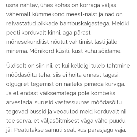
üsna nähtav, ühes kohas on korraga väljas
vähemalt kümmekond meest-naist ja nad on
relvastatud pikkade bambuskaigastega. Meidki
peeti korduvalt kinni, aga pärast
mõnesekundilist nõutut vahtimist lasti jälle
minema. Mõnikord küsiti, kust kuhu sõidame.
Üldiselt on siin nii, et kui kellelgi tuleb tahtmine
möödasõitu teha, siis ei hoita ennast tagasi,
olgugi et tegemist on näiteks pimeda kurviga.
Ja et endast väiksematega pole kombeks
arvestada, surusid vastassuunas möödasõitu
tegevad bussid ja veoautod meid korduvalt nii
tee serva, et väljasõitmisest väga vähe puudu
jäi. Peatutakse samuti seal, kus parasjagu vaja.