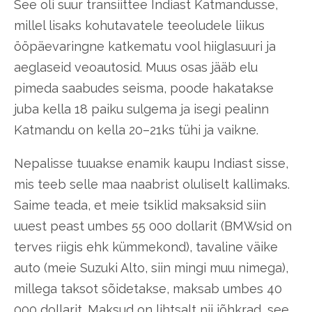
See oli suur transiittee Indiast Katmandusse,
millel lisaks kohutavatele teeoludele liikus
ööpäevaringne katkematu vool hiiglasuuri ja
aeglaseid veoautosid. Muus osas jääb elu
pimeda saabudes seisma, poode hakatakse
juba kella 18 paiku sulgema ja isegi pealinn
Katmandu on kella 20–21ks tühi ja vaikne.
Nepalisse tuuakse enamik kaupu Indiast sisse,
mis teeb selle maa naabrist oluliselt kallimaks.
Saime teada, et meie tsiklid maksaksid siin
uuest peast umbes 55 000 dollarit (BMWsid on
terves riigis ehk kümmekond), tavaline väike
auto (meie Suzuki Alto, siin mingi muu nimega),
millega taksot sõidetakse, maksab umbes 40
000 dollarit. Maksud on lihtsalt nii jõhkrad, see