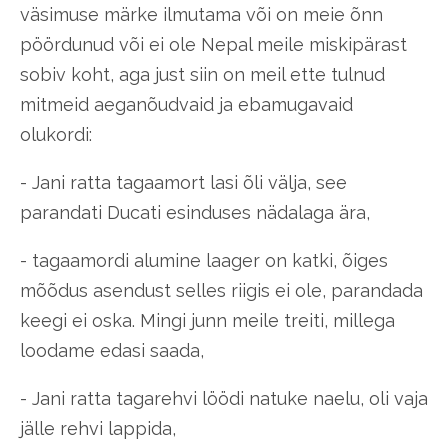
väsimuse märke ilmutama või on meie õnn
pöördunud või ei ole Nepal meile miskipärast
sobiv koht, aga just siin on meil ette tulnud
mitmeid aeganõudvaid ja ebamugavaid
olukordi:
- Jani ratta tagaamort lasi õli välja, see
parandati Ducati esinduses nädalaga ära,
- tagaamordi alumine laager on katki, õiges
mõõdus asendust selles riigis ei ole, parandada
keegi ei oska. Mingi junn meile treiti, millega
loodame edasi saada,
- Jani ratta tagarehvi löödi natuke naelu, oli vaja
jälle rehvi lappida,