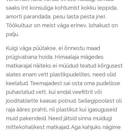
saaks (nt konsuliga kohtumist kokku leppida,
amorti parandada, pesu lasta pesta jne).
Töökultuur on meist väga erinev, lohakust on
palju.
Kuigi väga püütakse, ei õnnestu maad
prügivabana hoida. Himaalaja mägedes
matkarajal näiteks ei müüdud teatud kõrgusest
alates enam vett plastikpudelites, need olid
keelatud. Teemajadest sai osta oma pudelisse
puhastatud vett, kui endal veefiltrit või
jooditablette kaasas polnud. Sellegipoolest oli
raja ääres prahti, nii plastikut kui igasuguseid
muid pakendeid. Need jätsid sinna muidugi
mittekohalikest matkajad. Aga kahjuks nägime