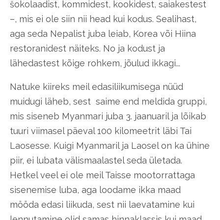
šokolaadist, kommidest, kookidest, saiakestest
–, mis ei ole siin nii head kui kodus. Sealihast,
aga seda Nepalist juba leiab, Korea või Hiina
restoranidest näiteks. No ja kodust ja
lähedastest kõige rohkem, jõulud ikkagi...
Natuke kiireks meil edasiliikumisega nüüd
muidugi läheb, sest saime end meldida gruppi,
mis siseneb Myanmari juba 3. jaanuaril ja lõikab
tuuri viimasel päeval 100 kilomeetrit läbi Tai
Laosesse. Kuigi Myanmaril ja Laosel on ka ühine
piir, ei lubata välismaalastel seda ületada.
Hetkel veel ei ole meil Taisse mootorrattaga
sisenemise luba, aga loodame ikka maad
mööda edasi liikuda, sest nii laevatamine kui
lennutamine olid samas hinnaklassis kui maad