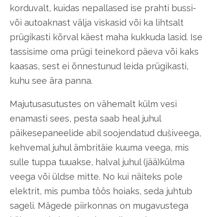
korduvalt, kuidas nepallased ise prahti bussi-
või autoaknast välja viskasid või ka lihtsalt
prügikasti kõrval käest maha kukkuda lasid. Ise
tassisime oma prügi teinekord päeva või kaks
kaasas, sest ei õnnestunud leida prügikasti,
kuhu see ära panna.
Majutusasutustes on vähemalt külm vesi
enamasti sees, pesta saab heal juhul
päikesepaneelide abil soojendatud dušiveega,
kehvemal juhul ämbritäie kuuma veega, mis
sulle tuppa tuuakse, halval juhul (jää)külma
veega või üldse mitte. No kui näiteks pole
elektrit, mis pumba töös hoiaks, seda juhtub
sageli. Mägede piirkonnas on mugavustega