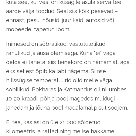
küla see, kui vesi on kusagile asula serva tee
äärde välja toodud. Seal siis kõik pesevad –
ennast, pesu, nõusid, juurikaid, autosid või
mopeede, tapetud loomi...
Inimesed on sõbralikud, vastutulelikud,
rahulikud ja ausa olemisega. Kuna “ei” väga
öelda ei taheta, siis teinekord on hämamist, aga
eks sellest õpib ka läbi nägema. Siinse
hilissügise temperatuurid olid meile väga
sobilikud, Pokharas ja Katmandus oli nii umbes
10-20 kraadi, põhja pool mägedes muidugi
jahedam ja lõuna pool madalamal pisut soojem.
Ei tea, kas asi on üle 21 000 sõidetud
kilomeetris ja rattad ning me ise hakkame