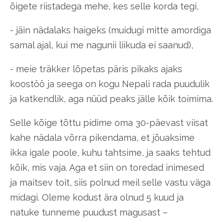
õigete riistadega mehe, kes selle korda tegi,
- jäin nädalaks haigeks (muidugi mitte amordiga
samal ajal, kui me nagunii liikuda ei saanud),
- meie träkker lõpetas päris pikaks ajaks
koostöö ja seega on kogu Nepali rada puudulik
ja katkendlik, aga nüüd peaks jälle kõik toimima.
Selle kõige tõttu pidime oma 30-päevast viisat
kahe nädala võrra pikendama, et jõuaksime
ikka igale poole, kuhu tahtsime, ja saaks tehtud
kõik, mis vaja. Aga et siin on toredad inimesed
ja maitsev toit, siis polnud meil selle vastu väga
midagi. Oleme kodust ära olnud 5 kuud ja
natuke tunneme puudust magusast –