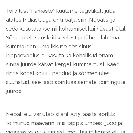
T
ervitust “namaste” kuuleme tegelikult juba
alates Indiast, aga eriti palju siin, Nepalis, ja
seda kasutatakse nii kohtumisel kui hüvastijätul.
Sõna tuleb sanskriti keelest ja tähendab “ma
kummardan jumalikkuse ees sinus”.
Igapäevaelus ei kasuta ka kohalikud enam
sinna juurde käivat kerget kummardust, käed
rinna kohal kokku pandud ja sõrmed üles
suunatud, see jääb spirituaalsemate toimingute
juurde.
Nepali elu varjutab siiani 2015. aasta aprillis
toimunud maavärin, mis tappis umbes 9000 ja
vigastas 22 000 inimest, mõjutas miljonite elu ja