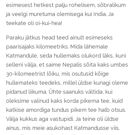
esimesest hetkest palju rohelisem, sõbralikum
ja veelgi muretuma olemisega kui India. Ja
teekate oli oi-kui-hea!
Paraku jätkus head teed ainult esimeseks
paarisajaks kilomeetriks. Mida lähemale
Katmandule, seda hullemaks olukord läks, kuni
selleni välja, et saime Nepalis sõita kaks umbes
30-kilomeetrist lõiku, mis osutusid kõige
hullemateks teedeks, millel üldse kunagi oleme
pidanud liikuma. Ühte saanuks vältida, kui
oleksime valinud kaks korda pikema tee, kuid
katkise amordiga tundus pikem tee halb otsus.
Välja kukkus aga vastupidi. Ja teine oli üldse
ainus, mis meie asukohast Katmandusse viis.