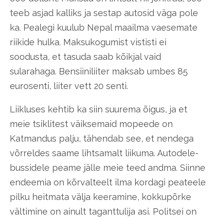
teeb asjad kalliks ja sestap autosid väga pole
ka. Pealegi kuulub Nepal maailma vaesemate
riikide hulka. Maksukogumist vististi ei
soodusta, et tasuda saab kõikjal vaid
sularahaga. Bensiiniliiter maksab umbes 85
eurosenti, liiter vett 20 senti.
Liikluses kehtib ka siin suurema õigus, ja et
meie tsiklitest väiksemaid mopeede on
Katmandus palju, tähendab see, et nendega
võrreldes saame lihtsamalt liikuma. Autodele-
bussidele peame jälle meie teed andma. Siinne
endeemia on kõrvalteelt ilma kordagi peateele
pilku heitmata välja keeramine, kokkupõrke
vältimine on ainult taganttulija asi. Politsei on