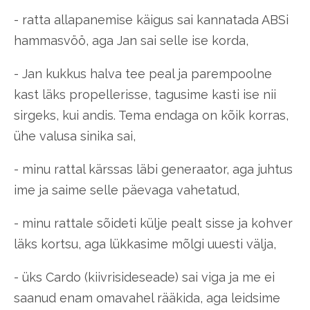
- ratta allapanemise käigus sai kannatada ABSi
hammasvöö, aga Jan sai selle ise korda,
- Jan kukkus halva tee peal ja parempoolne
kast läks propellerisse, tagusime kasti ise nii
sirgeks, kui andis. Tema endaga on kõik korras,
ühe valusa sinika sai,
- minu rattal kärssas läbi generaator, aga juhtus
ime ja saime selle päevaga vahetatud,
- minu rattale sõideti külje pealt sisse ja kohver
läks kortsu, aga lükkasime mõlgi uuesti välja,
- üks Cardo (kiivrisideseade) sai viga ja me ei
saanud enam omavahel rääkida, aga leidsime