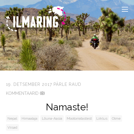
19. DETSEMBER 2017
PÄRLE RAUD
KOMMENTAARID
(8)
Namaste!
Nepal
Himaalaja
Lõuna-Aasia
Mootorratastest
Liiklus
Olme
Viisad