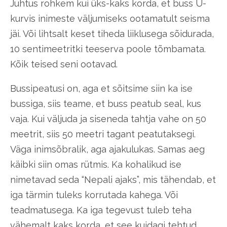
Juhtus rohkem kui üks-kaks korda, et buss U-
kurvis inimeste väljumiseks ootamatult seisma
jäi. Või lihtsalt keset tiheda liiklusega sõidurada,
10 sentimeetritki teeserva poole tõmbamata.
Kõik teised seni ootavad.
Bussipeatusi on, aga et sõitsime siin ka ise
bussiga, siis teame, et buss peatub seal, kus
vaja. Kui väljuda ja siseneda tahtja vahe on 50
meetrit, siis 50 meetri tagant peatutaksegi.
Väga inimsõbralik, aga ajakulukas. Samas aeg
käibki siin omas rütmis. Ka kohalikud ise
nimetavad seda “Nepali ajaks”, mis tähendab, et
iga tärmin tuleks korrutada kahega. Või
teadmatusega. Ka iga tegevust tuleb teha
vähemalt kaks korda, et see kuidagi tehtud