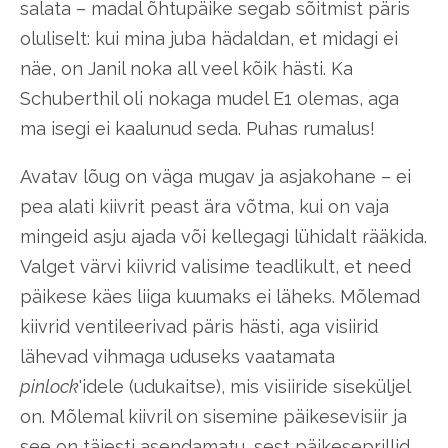
salata – madal õhtupäike segab sõitmist päris
oluliselt: kui mina juba hädaldan, et midagi ei
näe, on Janil noka all veel kõik hästi. Ka
Schuberthil oli nokaga mudel E1 olemas, aga
ma isegi ei kaalunud seda. Puhas rumalus!
Avatav lõug on väga mugav ja asjakohane – ei
pea alati kiivrit peast ära võtma, kui on vaja
mingeid asju ajada või kellegagi lühidalt rääkida.
Valget värvi kiivrid valisime teadlikult, et need
päikese käes liiga kuumaks ei läheks. Mõlemad
kiivrid ventileerivad päris hästi, aga visiirid
lähevad vihmaga uduseks vaatamata
pinlock
'idele (udukaitse), mis visiiride siseküljel
on. Mõlemal kiivril on sisemine päikesevisiir ja
see on täiesti asendamatu, sest päikeseprillid