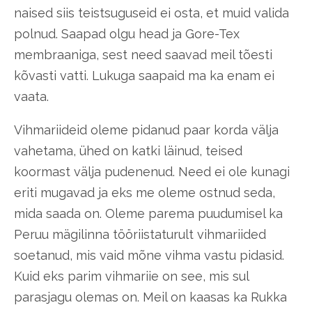
naised siis teistsuguseid ei osta, et muid valida
polnud. Saapad olgu head ja Gore-Tex
membraaniga, sest need saavad meil tõesti
kõvasti vatti. Lukuga saapaid ma ka enam ei
vaata.
Vihmariideid oleme pidanud paar korda välja
vahetama, ühed on katki läinud, teised
koormast välja pudenenud. Need ei ole kunagi
eriti mugavad ja eks me oleme ostnud seda,
mida saada on. Oleme parema puudumisel ka
Peruu mägilinna tööriistaturult vihmariided
soetanud, mis vaid mõne vihma vastu pidasid.
Kuid eks parim vihmariie on see, mis sul
parasjagu olemas on.
Meil on kaasas ka Rukka