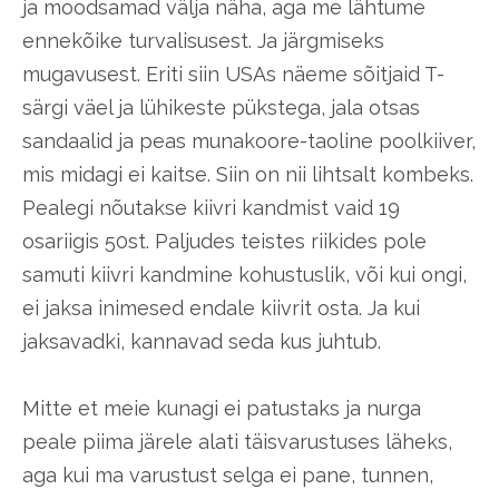
ja moodsamad välja näha, aga me lähtume
ennekõike turvalisusest. Ja järgmiseks
mugavusest. Eriti siin USAs näeme sõitjaid T-
särgi väel ja lühikeste pükstega, jala otsas
sandaalid ja peas munakoore-taoline poolkiiver,
mis midagi ei kaitse. Siin on nii lihtsalt kombeks.
Pealegi nõutakse kiivri kandmist vaid 19
osariigis 50st. Paljudes teistes riikides pole
samuti kiivri kandmine kohustuslik, või kui ongi,
ei jaksa inimesed endale kiivrit osta. Ja kui
jaksavadki, kannavad seda kus juhtub.
Mitte et meie kunagi ei patustaks ja nurga
peale piima järele alati täisvarustuses läheks,
aga kui ma varustust selga ei pane, tunnen,