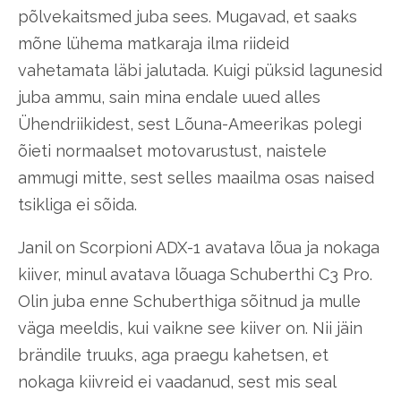
põlvekaitsmed juba sees. Mugavad, et saaks
mõne lühema matkaraja ilma riideid
vahetamata läbi jalutada. Kuigi püksid lagunesid
juba ammu, sain mina endale uued alles
Ühendriikidest, sest Lõuna-Ameerikas polegi
õieti normaalset motovarustust, naistele
ammugi mitte, sest selles maailma osas naised
tsikliga ei sõida.
Janil on Scorpioni ADX-1 avatava lõua ja nokaga
kiiver, minul avatava lõuaga Schuberthi C3 Pro.
Olin juba enne Schuberthiga sõitnud ja mulle
väga meeldis, kui vaikne see kiiver on. Nii jäin
brändile truuks, aga praegu kahetsen, et
nokaga kiivreid ei vaadanud, sest mis seal