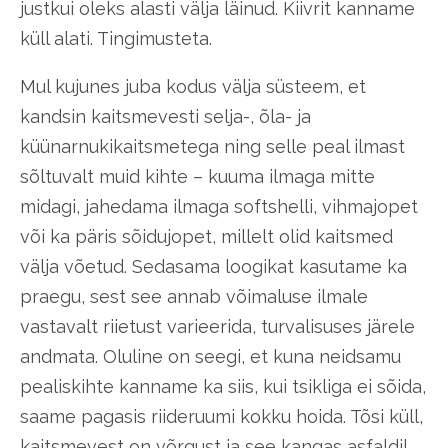
justkui oleks alasti välja läinud. Kiivrit kanname
küll alati. Tingimusteta.
Mul kujunes juba kodus välja süsteem, et
kandsin kaitsmevesti selja-, õla- ja
küünarnukikaitsmetega ning selle peal ilmast
sõltuvalt muid kihte – kuuma ilmaga mitte
midagi, jahedama ilmaga softshelli, vihmajopet
või ka päris sõidujopet, millelt olid kaitsmed
välja võetud. Sedasama loogikat kasutame ka
praegu, sest see annab võimaluse ilmale
vastavalt riietust varieerida, turvalisuses järele
andmata. Oluline on seegi, et kuna neidsamu
pealiskihte kanname ka siis, kui tsikliga ei sõida,
saame pagasis riideruumi kokku hoida. Tõsi küll,
kaitsmevest on võrgust ja see kangas asfaldil