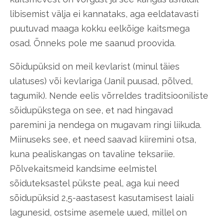
libisemist välja ei kannataks, aga eeldatavasti
puutuvad maaga kokku eelkõige kaitsmega
osad. Õnneks pole me saanud proovida.
Sõidupüksid on meil kevlarist (minul täies
ulatuses) või kevlariga (Janil puusad, põlved,
tagumik). Nende eelis võrreldes traditsiooniliste
sõidupükstega on see, et nad hingavad
paremini ja nendega on mugavam ringi liikuda.
Miinuseks see, et need saavad kiiremini otsa,
kuna pealiskangas on tavaline teksariie.
Põlvekaitsmeid kandsime eelmistel
sõiduteksastel pükste peal, aga kui need
sõidupüksid 2,5-aastasest kasutamisest laiali
lagunesid, ostsime asemele uued, millel on