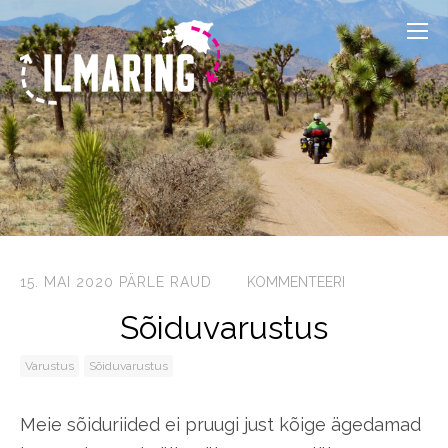
15. MAI 2020
PÄRLE RAUD
KOMMENTEERI
Sõiduvarustus
Varustus
Sõiduvarustus
Meie sõiduriided ei pruugi just kõige ägedamad