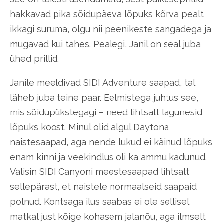
hakkavad pika sõidupäeva lõpuks kõrva pealt
ikkagi suruma, olgu nii peenikeste sangadega ja
mugavad kui tahes. Pealegi, Janil on seal juba
ühed prillid.
Janile meeldivad SIDI Adventure saapad, tal
läheb juba teine paar. Eelmistega juhtus see,
mis sõidupükstegagi – need lihtsalt lagunesid
lõpuks koost. Minul olid algul Daytona
naistesaapad, aga nende lukud ei käinud lõpuks
enam kinni ja veekindlus oli ka ammu kadunud.
Valisin SIDI Canyoni meestesaapad lihtsalt
sellepärast, et naistele normaalseid saapaid
polnud. Kontsaga ilus saabas ei ole sellisel
matkal just kõige kohasem jalanõu, aga ilmselt