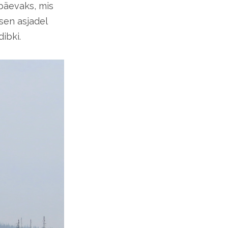
 päevaks, mis
asen asjadel
ibki.