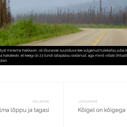
EELMINE
JÄRGMINE
lma lõppu ja tagasi
Kõigel on kõigega