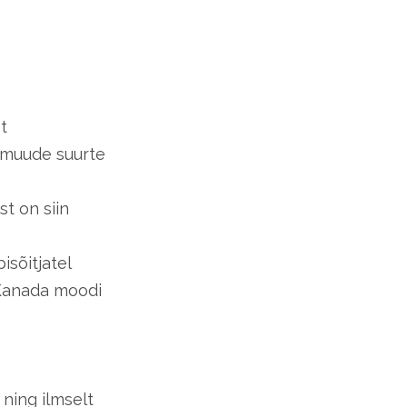
t
 muude suurte
st on siin
isõitjatel
 Kanada moodi
 ning ilmselt