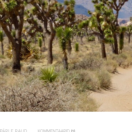
PÄRLE RAUD
KOMMENTAARID
(1)