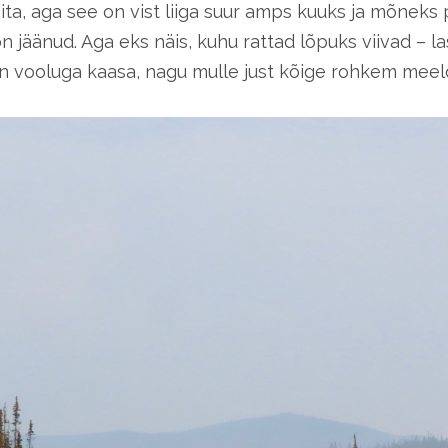
ita, aga see on vist liiga suur amps kuuks ja mõneks
n jäänud. Aga eks näis, kuhu rattad lõpuks viivad – l
en vooluga kaasa, nagu mulle just kõige rohkem meeld