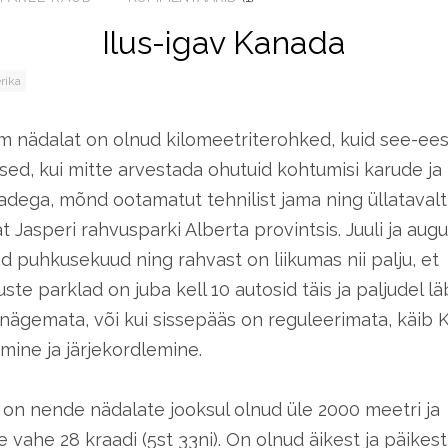
Ilus-igav Kanada
rika
 nädalat on olnud kilomeetriterohked, kuid see-ees
d, kui mitte arvestada ohutuid kohtumisi karude ja
madega, mõnd ootamatut tehnilist jama ning üllatavalt
 Jasperi rahvusparki Alberta provintsis. Juuli ja augu
 puhkusekuud ning rahvast on liikumas nii palju, et
te parklad on juba kell 10 autosid täis ja paljudel läb
 nägemata, või kui sissepääs on reguleerimata, käib
emine ja järjekordlemine.
on nende nädalate jooksul olnud üle 2000 meetri ja
vahe 28 kraadi (5st 33ni). On olnud äikest ja päikest