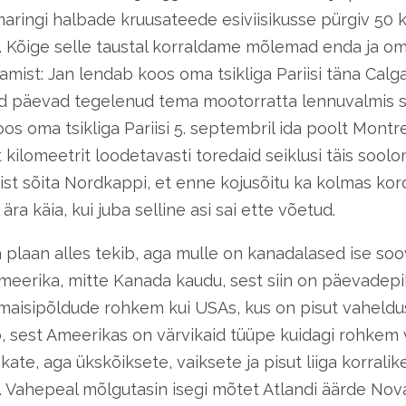
maringi halbade kruusateede esiviisikusse pürgiv 50 k
. Kõige selle taustal korraldame mõlemad enda ja om
mist: Jan lendab koos oma tsikliga Pariisi täna Calga
 päevad tegelenud tema mootorratta lennuvalmis 
os oma tsikliga Pariisi 5. septembril ida poolt Montre
 kilomeetrit loodetavasti toredaid seiklusi täis soolo
sist sõita Nordkappi, et enne kojusõitu ka kolmas kor
ra käia, kui juba selline asi sai ette võetud.
plaan alles tekib, aga mulle on kanadalased ise soo
eerika, mitte Kanada kaudu, sest siin on päevadepi
a maisipõldude rohkem kui USAs, kus on pisut vaheldu
b, sest Ameerikas on värvikaid tüüpe kuidagi rohkem
sakate, aga ükskõiksete, vaiksete ja pisut liiga korralik
 Vahepeal mõlgutasin isegi mõtet Atlandi äärde Nov