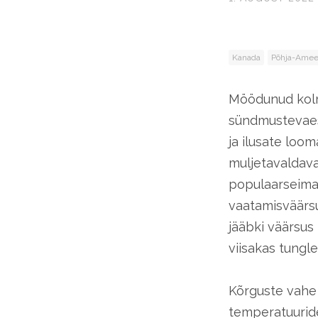
Kanada
Põhja-Amee
Möödunud kolm
sündmustevaese
ja ilusate loo
muljetavaldavat
populaarseimad
vaatamisväärsus
jääbki väärsus
viisakas tungl
Kõrguste vahe 
temperatuuride 