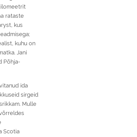
ilomeetrit
a rataste
ryst, kus
seadmisega;
alist, kuhu on
matka. Jani
d Põhja-
vitanud ida
kkuseid sirgeid
srikkam. Mulle
 võrreldes
e
a Scotia