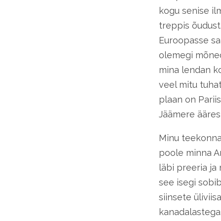
kogu senise il
treppis õudust
Euroopasse saa
olemegi mõned
mina lendan ko
veel mitu tuhat
plaan on Parii
Jäämere ääres ä
Minu teekonna 
poole minna Am
läbi preeria j
see isegi sobi
siinsete ülivii
kanadalastega.