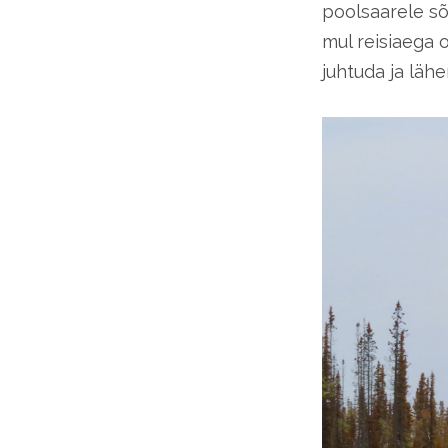
poolsaarele sõ
mul reisiaega o
juhtuda ja läh