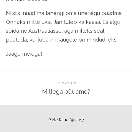
Niisiis, nüüd ma lähengi oma unenägu püüdma.
Õnneks mitte üksi. Jan tuleb ka kaasa. Esialgu
sõidame Austraaliasse, aga milleks seal
peatuda, kui juba nii kaugele on mindud, eks.
Jääge meiega!
JÄRGMINE
Millega püüame?
Pärle Raud Ⓒ 2017