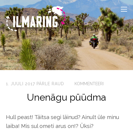
1. JUULI 2017
PÄRLE RAUD
KOMMENTEERI
Unenägu püüdma
Hull peast! Täitsa segi läinud? Ainult üle minu
laiba! Mis sul ometi arus on!? Üksi?