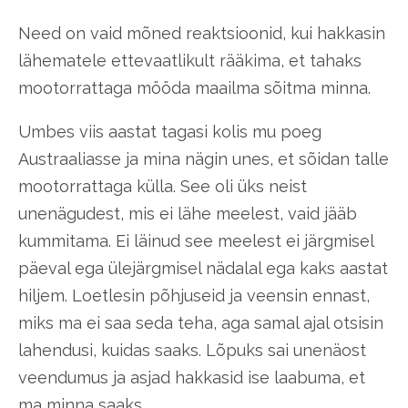
Need on vaid mõned reaktsioonid, kui hakkasin
lähematele ettevaatlikult rääkima, et tahaks
mootorrattaga mööda maailma sõitma minna.
Umbes viis aastat tagasi kolis mu poeg
Austraaliasse ja mina nägin unes, et sõidan talle
mootorrattaga külla. See oli üks neist
unenägudest, mis ei lähe meelest, vaid jääb
kummitama. Ei läinud see meelest ei järgmisel
päeval ega ülejärgmisel nädalal ega kaks aastat
hiljem. Loetlesin põhjuseid ja veensin ennast,
miks ma ei saa seda teha, aga samal ajal otsisin
lahendusi, kuidas saaks. Lõpuks sai unenäost
veendumus ja asjad hakkasid ise laabuma, et
ma minna saaks.